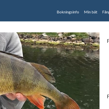
Bokningsinfo
Min båt
Fån
F