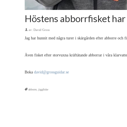
Höstens abborrfisket har 
av:
David Gross
Jag har hunnit med några turer i skärgården efter abborre och fi
Även fisket efter storvuxna kräftätande abborrar i våra klarvat
Boka
david@grossguidar.se
abborre
,
jiggfiske