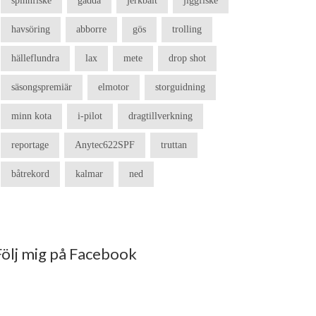
spinnfiske
gädda
jerkbait
jiggfiske
havsöring
abborre
gös
trolling
hälleflundra
lax
mete
drop shot
säsongspremiär
elmotor
storguidning
minn kota
i-pilot
dragtillverkning
reportage
Anytec622SPF
truttan
båtrekord
kalmar
ned
Följ mig på Facebook