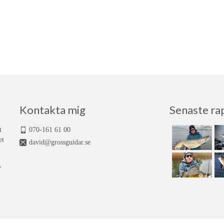
Kontakta mig
Senaste ra
t
070-161 61 00
et
david@grossguidar.se
,