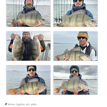
abborre
,
jiggfiske
,
gös
,
gädda