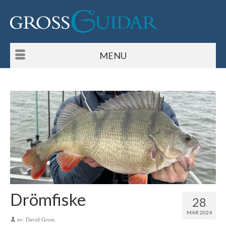
MENU
Drömfiske
28
MAR 2024
av:
David Gross