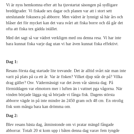
Vi är nyss hemkomna efter att ha tjuvstartat säsongen på sydligare
breddgrader. Vi fiskade sex dagar och planen var att i stort sett
uteslutande fokusera på abborre. Men vädret är lynnigt så här års och
blåser det för mycket kan det vara svårt att fiska borre och då går det
ofta att fiska tex gädda istället.
Med det sagt så var vädret verkligen med oss denna resa. Vi har inte
bara kunnat fiska varje dag utan vi har även kunnat fiska effektivt.
Dag 1:
Resans första dag startade lite trevande. Det är alltid svårt när man inte
varit på plats på ca ett år. Var är fisken? Vilket djup står de på? Vilka
drag gäller? Osv. Vädermässigt var det även vår sämsta dag. På
förmiddagen var elmotorn mer i luften än i vattnet pga vågorna. När
vinden började lägga sig så började vi fånga fisk. Dagens största
abborre vägde in på inte mindre än 2450 gram och 48 cm. En otrolig
fisk som många bara kan drömma om.
Dag 2:
Blev resans bästa dag, åtminstonde om vi pratar mängd fångade
abborrar. Totalt 20 st kom upp i båten denna dag varav fem tyngde