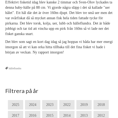
Effektivt fisketid idag blev kanske 2 timmar och Sven-Olov lyckades ta
denna baby-hälle på 88 cm. Vi gjorde några släpp i det så kallade "uer
hålet". Ett hål där det är över 160m djupt. Det blev tre små uer men det
var svårfiskat då så mycket annan fisk hela tiden fattade tycke för
pirkarna. Det blev torsk, kolja, uer, lubb och hälleflundra. Det är både
jobbigt och tar tid att vincha upp en pirk från 160m så vi lade ner det
fisket ganska snart.
Det blev som sagt en kort dag idag så jag hoppas vi båda har mer energi
imorgon så att vi kan orka hitta tillbaka till det fina fisket vi hade i
början av veckan. Ny rapport imorgon!
hälleflundra
Filtrera på år
2025
2024
2023
2022
2019
2018
2017
2016
2015
2014
2013
2012