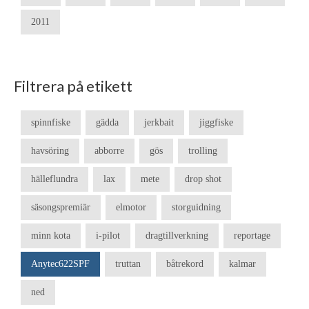
2011
Filtrera på etikett
spinnfiske
gädda
jerkbait
jiggfiske
havsöring
abborre
gös
trolling
hälleflundra
lax
mete
drop shot
säsongspremiär
elmotor
storguidning
minn kota
i-pilot
dragtillverkning
reportage
Anytec622SPF
truttan
båtrekord
kalmar
ned