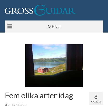
MENU
Fem olika arter idag
8
JUL 2011
av:
David Gross