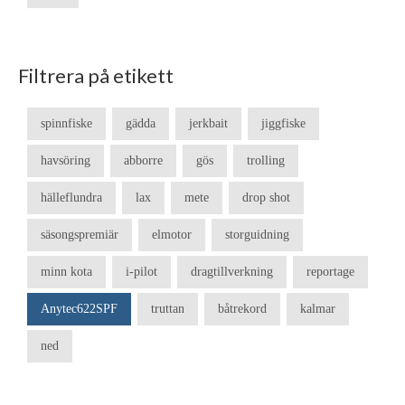
Filtrera på etikett
spinnfiske
gädda
jerkbait
jiggfiske
havsöring
abborre
gös
trolling
hälleflundra
lax
mete
drop shot
säsongspremiär
elmotor
storguidning
minn kota
i-pilot
dragtillverkning
reportage
Anytec622SPF
truttan
båtrekord
kalmar
ned