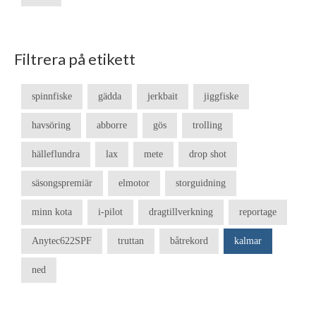
Filtrera på etikett
spinnfiske
gädda
jerkbait
jiggfiske
havsöring
abborre
gös
trolling
hälleflundra
lax
mete
drop shot
säsongspremiär
elmotor
storguidning
minn kota
i-pilot
dragtillverkning
reportage
Anytec622SPF
truttan
båtrekord
kalmar
ned