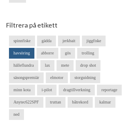
Filtrera på etikett
spinnfiske
gädda
jerkbait
jiggfiske
havsöring
abborre
gös
trolling
hälleflundra
lax
mete
drop shot
säsongspremiär
elmotor
storguidning
minn kota
i-pilot
dragtillverkning
reportage
Anytec622SPF
truttan
båtrekord
kalmar
ned