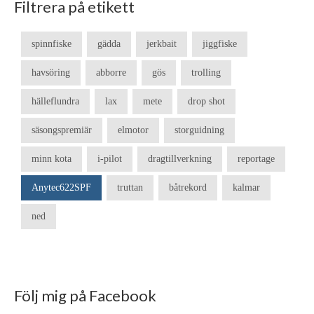
Filtrera på etikett
spinnfiske
gädda
jerkbait
jiggfiske
havsöring
abborre
gös
trolling
hälleflundra
lax
mete
drop shot
säsongspremiär
elmotor
storguidning
minn kota
i-pilot
dragtillverkning
reportage
Anytec622SPF
truttan
båtrekord
kalmar
ned
Följ mig på Facebook