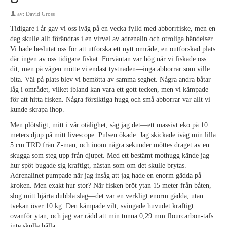
av:
David Gross
Tidigare i år gav vi oss iväg på en vecka fylld med abborrfiske, men en
dag skulle allt förändras i en virvel av adrenalin och otroliga händelser.
Vi hade beslutat oss för att utforska ett nytt område, en outforskad plats
där ingen av oss tidigare fiskat. Förväntan var hög när vi fiskade oss
dit, men på vägen mötte vi endast tystnaden—inga abborrar som ville
bita. Väl på plats blev vi bemötta av samma seghet. Några andra båtar
låg i området, vilket ibland kan vara ett gott tecken, men vi kämpade
för att hitta fisken. Några försiktiga hugg och små abborrar var allt vi
kunde skrapa ihop.
Men plötsligt, mitt i vår otålighet, såg jag det—ett massivt eko på 10
meters djup på mitt livescope. Pulsen ökade. Jag skickade iväg min lilla
5 cm TRD från Z-man, och inom några sekunder möttes draget av en
skugga som steg upp från djupet. Med ett bestämt mothugg kände jag
hur spöt bugade sig kraftigt, nästan som om det skulle brytas.
Adrenalinet pumpade när jag insåg att jag hade en enorm gädda på
kroken. Men exakt hur stor? När fisken bröt ytan 15 meter från båten,
slog mitt hjärta dubbla slag—det var en verkligt enorm gädda, utan
tvekan över 10 kg. Den kämpade vilt, svingade huvudet kraftigt
ovanför ytan, och jag var rädd att min tunna 0,29 mm flourcarbon-tafs
inte skulle hålla.