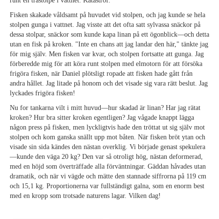
runt en trästolpe i vattnet. Katastrof.
Fisken skakade våldsamt på huvudet vid stolpen, och jag kunde se hela
stolpen gunga i vattnet. Jag visste att det ofta satt sylvassa snäckor på
dessa stolpar, snäckor som kunde kapa linan på ett ögonblick—och detta
utan en fisk på kroken. "Inte en chans att jag landar den här," tänkte jag
för mig själv. Men fisken var kvar, och stolpen fortsatte att gunga. Jag
förberedde mig för att köra runt stolpen med elmotorn för att försöka
frigöra fisken, när Daniel plötsligt ropade att fisken hade gått från
andra hållet. Jag litade på honom och det visade sig vara rätt beslut. Jag
lyckades frigöra fisken!
Nu for tankarna vilt i mitt huvud—hur skadad är linan? Har jag rätat
kroken? Hur bra sitter kroken egentligen? Jag vågade knappt lägga
någon press på fisken, men lyckligtvis hade den tröttat ut sig själv mot
stolpen och kom ganska snällt upp mot båten. När fisken bröt ytan och
visade sin sida kändes den nästan overklig. Vi började genast spekulera
—kunde den väga 20 kg? Den var så otroligt hög, nästan deformerad,
med en höjd som överträffade alla förväntningar. Gäddan håvades utan
dramatik, och när vi vägde och mätte den stannade siffrorna på 119 cm
och 15,1 kg. Proportionerna var fullständigt galna, som en enorm best
med en kropp som trotsade naturens lagar. Vilken dag!