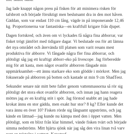
Jag lade knappt någon press på fisken för att minimera risken för
tafsbrott och började försiktigt men beslutsamt dra in den mot håven.
Gäddan, som var endast 110 cm lång, vägde in på imponerande 12,46
kg. Proportionerna var fantastiska—en kraftfull krigare från djupet.
Dagen fortskred, och även om vi lyckades få några fina abborrar, var
fisket trögt jämfört med tidigare dagar. Vi beslutade oss för att lämna
det nya området och återvända till platsen som varit resans mest
produktiva för abborre. Vi fångade några fler fina abborrar, och
plötsligt såg jag ett kraftigt abborr-eko på livescope. Jag förberedde
mig för att kasta, men något ovanför abborren fångade min
uppmärksamhet—ett ännu starkare eko som glödde i mörkret. Men jag
fokuserade på abborren på botten och kastade ut min 9 cm ShadTeez.
Sekunder senare när mitt bete faller genom vattenmassorna så rör sig
plötsligt det stora ekot ovanför abborren, och innan jag hann reagera
möttes jag av en kraftig stöt i spöt. Jag förstod snabbt att jag hade
krokat ännu en stor gädda, men exakt hur stor? 8 kg? Eller kunde det
vara ännu en över 10? Fisken rörde sig långsamt uppströms, och jag
kände en lättnad—jag kunde nu kämpa med den i öppet vatten. Men
plötsligt, som en blixt från klar himmel, vände fisken tvärt och började
simma nedströms. Mitt hjärta sjönk när jag såg den vira linan två varv